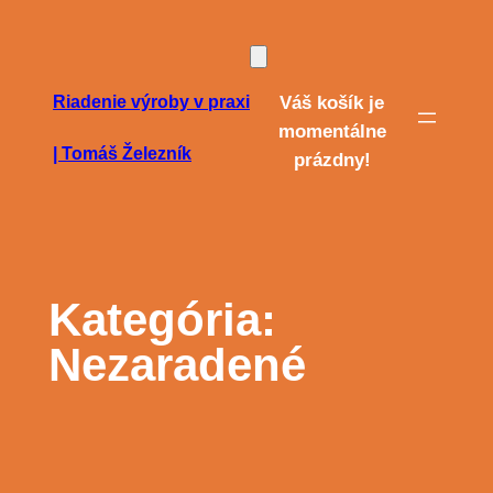
Prejsť
na
obsah
Riadenie výroby v praxi
Váš košík je
momentálne
| Tomáš Železník
prázdny!
Kategória:
Nezaradené