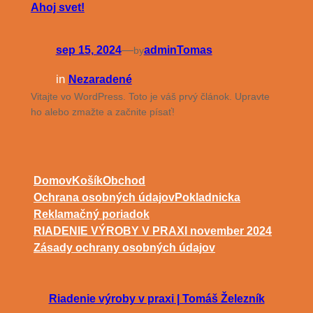
Ahoj svet!
—
sep 15, 2024
adminTomas
by
in
Nezaradené
Vitajte vo WordPress. Toto je váš prvý článok. Upravte
ho alebo zmažte a začnite písať!
Domov
Košík
Obchod
Ochrana osobných údajov
Pokladnicka
Reklamačný poriadok
RIADENIE VÝROBY V PRAXI​ november 2024
Zásady ochrany osobných údajov
Riadenie výroby v praxi | Tomáš Železník